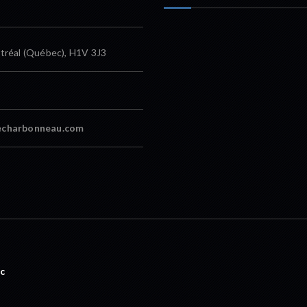
tréal (Québec), H1V 3J3
echarbonneau.com
c