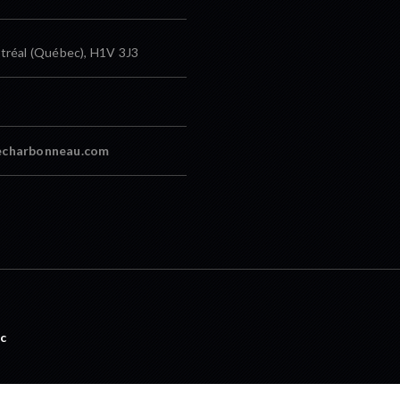
tréal (Québec), H1V 3J3
echarbonneau.com
c