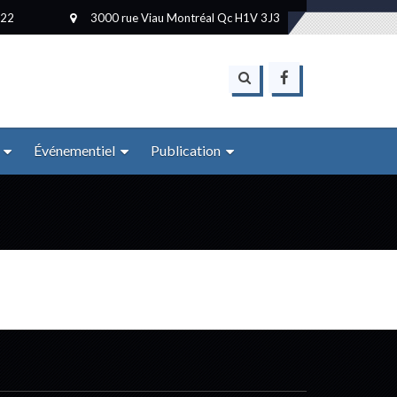
222
3000 rue Viau Montréal Qc H1V 3J3
Événementiel
Publication